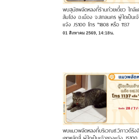
พบสุนัขพลัดหลงที่ร้านก๋วยเตี๋ยว ใกล
ส้มโฮง อ.เมือง จ.สกลนคร ผู้ใดเป็นเจ
แจ้ง JS100 โทร *1808 หรือ 1137
01 สิงหาคม 2569, 14:18น.
พบแมวพลัดหลงที่บริเวณซ.วิภาวดีรังส
เขตหลักสี่ ผู้ใดเป็นเจ้าของแจ้ง JS100