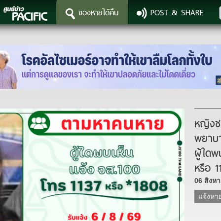
ของหายได้คืน
POST & SHARE
หญิงช
พยาบา
ผู้ใดพ
หรือ 1
06 สิงห
แจ้งหา