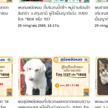
้แยกกก
พบคนพลัดหลง ที่บริเวณบิ๊กซีฯ หมู่บ้านรัตนโก
พบชายชร
้าของ
สินทร์ฯ จ.ปทุมธานี ผู้ใดเป็นญาติแจ้ง JS100
บริเวณซ
โทร *1808 หรือ 1137
เป็นญาต
29 กรกฎาคม 2569, 16:17น.
29 กรกฎ
ิต 58
พบสุนัขพลัดหลงที่บริเวณแยกตลาดคลองขวาง
พบแมวพล
 โทร
เพชรเกษม69 ผู้ใดเป็นเจ้าของแจ้ง JS100 โทร
แยก 2 เ