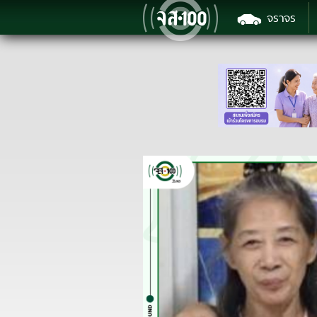
จราจร