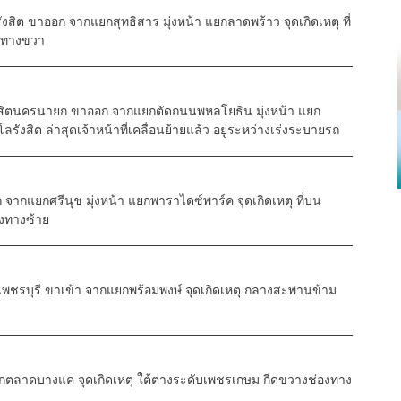
รังสิต ขาออก จากแยกสุทธิสาร มุ่งหน้า แยกลาดพร้าว จุดเกิดเหตุ ที่
งทางขวา
นรังสิตนครนายก ขาออก จากแยกตัดถนนพหลโยธิน มุ่งหน้า แยก
รังสิต ล่าสุดเจ้าหน้าที่เคลื่อนย้ายแล้ว อยู่ระหว่างเร่งระบายรถ
จากแยกศรีนุช มุ่งหน้า แยกพาราไดซ์พาร์ค จุดเกิดเหตุ ที่บน
งทางซ้าย
นนเพชรบุรี ขาเข้า จากแยกพร้อมพงษ์ จุดเกิดเหตุ กลางสะพานข้าม
ตลาดบางแค จุดเกิดเหตุ ใต้ต่างระดับเพชรเกษม กีดขวางช่องทาง