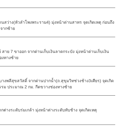
สว่าง(หัวลำโพงพระราม4) มุ่งหน้าด่านสาทร จุดเกิดเหตุ ก่อนถึง
 จากซ้าย
วย์ สาย 7 ขาออก จากด่านเก็บเงินลาดกระบัง มุ่งหน้าด่านเก็บเงิน
่องทางซ้าย
พลีสุขสวัสดิ์ จากด่านปากน้ำ(ถ.สุขุมวิทช่วงช้าง3เศียร) จุดเกิด
กรรม ประมาณ 2 กม. กีดขวางช่องทางซ้าย
กต่างระดับร่มเกล้า มุ่งหน้าต่างระดับทับช้าง จุดเกิดเหตุ