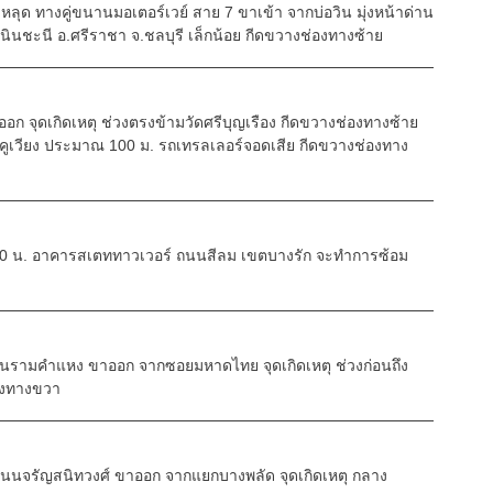
วงหลุด ทางคู่ขนานมอเตอร์เวย์ สาย 7 ขาเข้า จากบ่อวิน มุ่งหน้าด่าน
เนินชะนี อ.ศรีราชา จ.ชลบุรี เล็กน้อย กีดขวางช่องทางซ้าย
 จุดเกิดเหตุ ช่วงตรงข้ามวัดศรีบุญเรือง กีดขวางช่องทางซ้าย
งคูเวียง ประมาณ 100 ม. รถเทรลเลอร์จอดเสีย กีดขวางช่องทาง
2.00 น. อาคารสเตททาวเวอร์ ถนนสีลม เขตบางรัก จะทำการซ้อม
 ถนนรามคำแหง ขาออก จากซอยมหาดไทย จุดเกิดเหตุ ช่วงก่อนถึง
องทางขวา
ี ถนนจรัญสนิทวงศ์ ขาออก จากแยกบางพลัด จุดเกิดเหตุ กลาง