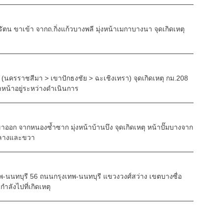
ัตน ขาเข้า จากถ.กิ่งแก้วบางพลี มุ่งหน้าเมกาบางนา จุดเกิดเหตุ
(นครราชสีมา > เขาปักธงชัย > ฉะเชิงเทรา) จุดเกิดเหตุ กม.208
้าหน้าอยู่ระหว่างดำเนินการ
าออก จากหนองซ้ำซาก มุ่งหน้าบ้านบึง จุดเกิดเหตุ หน้าปั๊มบางจาก
กลางและขวา
-นนทบุรี 56 ถนนกรุงเทพ-นนทบุรี แขวงวงศ์สว่าง เขตบางซื่อ
กำลังไปที่เกิดเหตุ