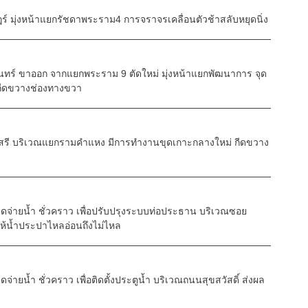
มุ่งหน้าแยกรัชดาพระราม4 การจราจรเคลื่อนตัวช้าสลับหยุดนิ่ง
ครินทร์ ขาออก จากแยกพระราม 9 ตัดใหม่ มุ่งหน้าแยกพัฒนาการ จุด
 กีดขวางช่องทางขวา
สรี บริเวณแยกรามคำแหง มีการทำงานขุดเกาะกลางใหม่ กีดขวาง
ุดจ่ายน้ำ ชั่วคราว เพื่อปรับปรุงระบบท่อประธาน บริเวณซอย
ลให้น้ำประปาไหลอ่อนถึงไม่ไหล
จ่ายน้ำ ชั่วคราว เพื่อติดตั้งประตูน้ำ บริเวณถนนสุขสวัสดิ์ ส่งผล