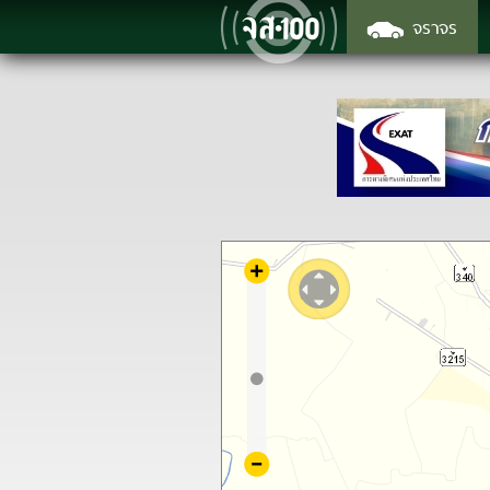
จราจร