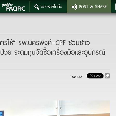
ของหายได้คืน
POST & SHARE
332
่งการให้” รพ.นครพิงค์–CPF ชวนชาว
ู้ป่วย ระดมทุนจัดซื้อเครื่องมือและอุปกรณ์
332