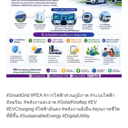
#SmartGrid #PEA #การไฟฟ้าส่วนภูมิภาค #ระบบไฟฟ้า
อัจฉริยะ #พลังงานสะอาด #SolarRooftop #EV
#EVCharging #ไฟฟ้ามั่นคง #พลังงานยั่งยืน #คุณภาพชีวิต
ที่ดีขึ้น #SustainableEnergy #DigitalUtility