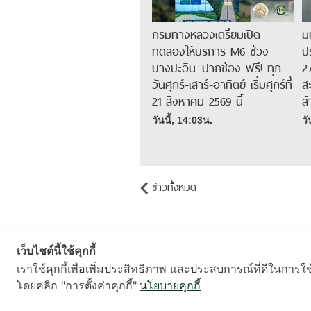
กรมทางหลวงเตรียมเปิด
ม
ทดลองให้บริการ M6 ช่วง
ป
บางปะอิน–ปากช่อง ฟรี! ทุก
2
วันศุกร์-เสาร์-อาทิตย์ เริ่มศุกร์ที่
ส
21 สิงหาคม 2569 นี้
ล
วันนี้, 14:03น.
วั
ข่าวทั้งหมด
เว็บไซต์นี้ใช้คุกกี้
เราใช้คุกกี้เพื่อเพิ่มประสิทธิภาพ และประสบการณ์ที่ดีในการใ
โดยคลิก "การตั้งค่าคุกกี้"
นโยบายคุกกี้
About
|
Contact
|
Term of use
loading