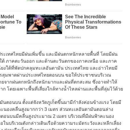
 ประเทศไทยมีฝนเพิ่มขึ้น และมีฝนตกหนักหลายพื้นที่ โดยมีฝน
ใต้ ภาคตะวันออก และด้านตะวันตกของภาคเหนือ และภาค
เฉียงใต้ที่พัดปกคลุมทะเลอันดามัน ประเทศไทย และอ่าวไทยมี
งมรสุมพาดผ่านประเทศไทยตอนบน ขอให้ประชาชนบริเวณ
ายจากฝนตกหนักถึงหนักมากและฝนที่ตกสะสม ซึ่งอาจทำให้
 โดยเฉพาะพื้นที่เสี่ยงใกล้ทางน้ำไหลผ่านและพื้นที่ลุ่มไว้ด้วย
อนบน ตั้งแต่จังหวัดภูเก็ตขึ้นมามีกำลังค่อนข้างแรง โดยมี
ฟ้าคะนองคลื่นสูงมากกว่า 3 เมตร ส่วนทะเลอันดามันตอนล่าง
ไทยตอนบนมีคลื่นสูงประมาณ 2 เมตร บริเวณที่มีฝนฟ้าคะนอง
ือในบริเวณดังกล่าวเดินเรือด้วยความระมัดระวังและหลีกเลี่ยง