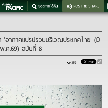
ของหายได้คืน
POST & SHARE
359
ยา 'อากาศแปรปรวนบริเวณประเทศไทย' (มี
พ.ค.69) ฉบับที่ 8
359