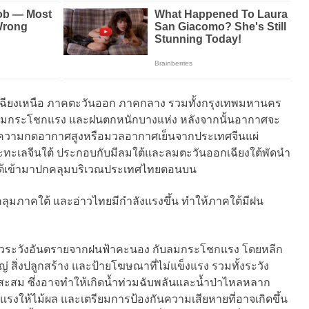
ียงเหนือ ภาคตะวันออก ภาคกลาง รวมทั้งกรุงเทพมหานคร
ลมกระโชกแรง และฝนตกหนักบางแห่ง หลังจากนั้นอากาศจะ
ณความกดอากาศสูงหรือมวลอากาศเย็นจากประเทศจีนแผ่
ทะเลจีนใต้ ประกอบกับมีลมใต้และลมตะวันออกเฉียงใต้พัดนำ
ใต้เข้ามาปกคลุมบริเวณประเทศไทยตอนบน
ุมภาคใต้ และอ่าวไทยมีกำลังแรงขึ้น ทำให้ภาคใต้มีฝน
ระวังอันตรายจากฝนฟ้าคะนอง กับลมกระโชกแรง โดยหลีก
้ใหญ่ สิ่งปลูกสร้าง และป้ายโฆษณาที่ไม่แข็งแรง รวมทั้งระวัง
ะสม ซึ่งอาจทำให้เกิดน้ำท่วมฉับพลันและน้ำป่าไหลหลาก
งให้ไม้ผล และเตรียมการป้องกันความเสียหายที่อาจเกิดขึ้น