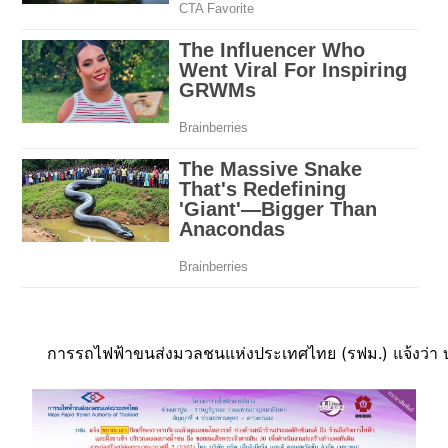
   การรถไฟฟ้าขนส่งมวลชนแห่งประเทศไทย (รฟม.) แจ้งว่า บร