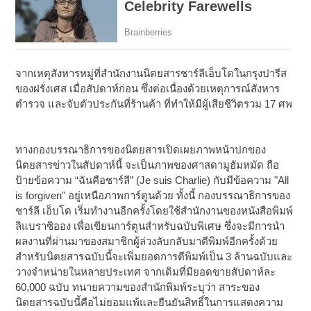
จากเหตุสังหารหมู่ที่สำนักงานนิตยสารชาร์ลีเอ็บโดในกรุงปารีส
ของฝรั่งเศส เมื่อสัปดาห์ก่อน ซึ่งต่อเนื่องด้วยเหตุการณ์สังหาร
ตำรวจ และจับตัวประกันที่ร้านค้า ที่ทำให้มีผู้เสียชีวิตรวม 17 ศพ
ทางกองบรรณาธิการของนิตยสารเปิดเผยภาพหน้าปกของ
นิตยสารข่าวในสัปดาห์นี้ จะเป็นภาพของศาสดามูฮัมหมัด ถือ
ป้ายข้อความ “ฉันคือชาร์ลี” (Je suis Charlie) กับมีข้อความ "All
is forgiven" อยู่เหนือภาพการ์ตูนด้วย ทั้งนี้ กองบรรณาธิการของ
ชาร์ลี เอ็บโด เริ่มทำงานอีกครั้งโดยใช้สำนักงานของหนังสือพิมพ์
ลิแบราซิออง เพื่อเขียนการ์ตูนสำหรับฉบับพิเศษ ซึ่งจะมีการนำ
ผลงานที่ผ่านมาของสมาชิกผู้ล่วงลับกลับมาตีพิมพ์อีกครั้งด้วย
สำหรับนิตยสารฉบับนี้จะเพิ่มยอดการตีพิมพ์เป็น 3 ล้านฉบับและ
วางจำหน่ายในหลายประเทศ จากเดิมที่มียอดขายสัปดาห์ละ
60,000 ฉบับ ทนายความของสำนักพิมพ์ระบุว่า สาระของ
นิตยสารฉบับนี้คือไม่ยอมแพ้และยืนยันสิทธิ์ในการแสดงความ