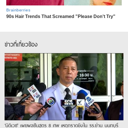
ข่าวที่เกี่ยวข้อง
‘นิติเวช’ เผยผลชันสูตร 8 ศพ เหตุกราดยิงใน รร.ย่าน นนทบุรี