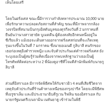
เห็นโดยเสรี
โดยในฝรั่งเศส ขณะนี้มีการวางกำลังทหารประมาณ 10,000 นาย
เพื่อรักษาความปลอดภัยสถานที่สำคัญ ขณะที่มีภาพจากกล้อง
วงจรปิดที่สนามบินกรุงอิสตันบูลของตุรกีลงวันที่ 2 มกราคมที่
ยืนยันว่านางสาวฮายัต บูเมดดีน ผู้ต้องสงสัยอีกคนหนึ่งอยู่ใน
ซีเรียแล้ว แม้เธอจะเดินทางออกจากฝรั่งเศสก่อนที่จะเกิดเหตุ
รุนแรงขึ้นในวันที่ 7 มกราคม ซึ่งนายอเมนดี กูลิบาลี คนรักของ
เธอก่อเหตุยิงตำรวจหญิง และจับตัวประกันแต่ตำรวจฝรั่งเศส ยัง
ระบุเธอเป็นผู้สมรู้ร่วมคิดเนื่องจากพบหลักฐานว่าเธอเป็นผู้
โทรศัพท์ติดต่อระหว่าง 2 พี่น้องคูอาชีที่โจมตีสำนักพิมพ์กับนายกู
ลิบาลี
ส่วนที่อิสราเอล มีการจัดพิธีศพให้กับชาวยิว 4 คนที่เสียชีวิตจาก
เหตุจับตัวประกันที่ร้านค้าทางเหนือของกรุงปารีส โดยจะมีพิธีศพ
ที่เยรูซาเล็ม และมีประธานาธิบดีรูเวน ริฟลิน ของอิสราเอล กับ
นายกรัฐมนตรีเบนจามิน เนทันยาฮู เข้าร่วมในพิธี