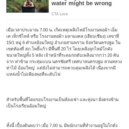
เมื่อเวลาประมาณ 7.00 น. เกิดเหตุเพลิงไหม้โรงงานทอผ้า เอ็ม
เค เท็กซ์ไทล์ หรือ โรงงานทอผ้า มหามงคล (เฮียบเชียง) เลขาที่
15/1 หมู่ 6 ตำบลอ้อมใหญ่ อำเภอสามพราน จังหวัดนครปฐม ใน
เขตท้องที่ สภ.โพธิ์แก้ว มีพื้นที่ 20 ไร่ โดยเพลิงลุกไหม้โกดัง
ขนาดใหญ่ทั้ง 5 หลัง เจ้าหน้าที่ระดมรถดับเพลิงมากกว่า 20 คัน
จาก ท่าข้าม กระทุ่มแบน นครชัยศรี เทศบาลนครปฐม สวนหลวง
ท่าไม้ อ้อมใหญ่ แต่ยังไม่สามารถควบคุมเพลิงได้ เนื่องจากมี
แหล่งน้ำไม่เพียงพอที่จะดับไฟ
สำหรับพื้นที่โดยรอบโรงงานเป็นห้องเช่า และทุ่งนา ฝั่งตรงข้าม
เป็นโรงเรียนอ้อมใหญ่
ทั้งนี้ เบื้องต้นพบว่า เมื่อ 7.00 น. มีพนักงานที่ทำงานอยู่ในโกดัง