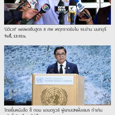
‘นิติเวช’ เผยผลชันสูตร 8 ศพ เหตุกราดยิงใน รร.ย่าน นนทบุรี
วันนี้, 13:01น.
ไทยยื่นหนังสือ ชี้ ทอม แอนดรูวส์ ผู้แทนUNฝั่งเขมร ทำเกิน