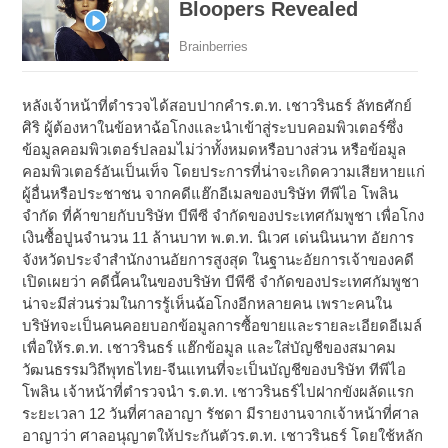
หลังเจ้าหน้าที่ตำรวจได้สอบปากคำร.ต.ท. เชาวรินธร์ ลัทธศักย์
ศิริ ผู้ต้องหาในข้อหาฉ้อโกงและนำเข้าสู่ระบบคอมพิวเตอร์ซึ่ง
ข้อมูลคอมพิวเตอร์ปลอมไม่ว่าทั้งหมดหรือบางส่วน หรือข้อมูล
คอมพิวเตอร์อันเป็นเท็จ โดยประการที่น่าจะเกิดความเสียหายแก่
ผู้อื่นหรือประชาชน จากคดีแฮ๊กอีเมลของบริษัท ทีพีไอ โพลิน
จำกัด ที่ค้าขายกับบริษัท บีพีซี จำกัดของประเทศกัมพูชา เพื่อโกง
เงินซื้อปูนจำนวน 11 ล้านบาท พ.ต.ท. นิเวศ เด่นนินนาท อัยการ
จังหวัดประจำสำนักงานอัยการสูงสุด ในฐานะอัยการเจ้าของคดี
เปิดเผยว่า คดีนี้คนในของบริษัท บีพีซี จำกัดของประเทศกัมพูชา
น่าจะมีส่วนร่วมในการรู้เห็นฉ้อโกงอีกหลายคน เพราะคนใน
บริษัทจะเป็นคนคอยบอกข้อมูลการซื้อขายและรายละเอียดอีเมล์
เพื่อให้ร.ต.ท. เชาวรินธร์ แฮ๊กข้อมูล และใส่บัญชีของสมาคม
วัฒนธรรมวิถีพุทธไทย-จีนแทนที่จะเป็นบัญชีของบริษัท ทีพีไอ
โพลิน เจ้าหน้าที่ตำรวจนำ ร.ต.ท. เชาวรินธร์ไปฝากขังผลัดแรก
ระยะเวลา 12 วันที่ศาลอาญา รัชดา มีรายงานจากเจ้าหน้าที่ศาล
อาญาว่า ศาลอนุญาตให้ประกันตัวร.ต.ท. เชาวรินธร์ โดยใช้หลัก