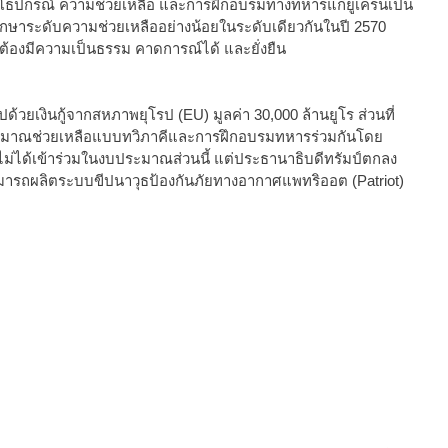
ยุทโธปกรณ์ ความช่วยเหลือ และการฝึกอบรมทางทหารแก่ยูเครนเป็น
ะรักษาระดับความช่วยเหลืออย่างน้อยในระดับเดียวกันในปี 2570
ต้องมีความเป็นธรรม คาดการณ์ได้ และยั่งยืน
งินกู้จากสหภาพยุโรป (EU) มูลค่า 30,000 ล้านยูโร ส่วนที่
ประมาณช่วยเหลือแบบทวิภาคีและการฝึกอบรมทหารร่วมกันโดย
่ได้เข้าร่วมในงบประมาณส่วนนี้ แต่ประธานาธิบดีทรัมป์ตกลง
มารถผลิตระบบขีปนาวุธป้องกันภัยทางอากาศแพทริออต (Patriot)