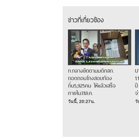
ข่าวที่เกี่ยวข้อง
ก.กลางยึดตามมติกสถ.
U
ถอดถอนโกงสอบท้อง
1
ถิ่น5,925คน ให้แล้วเสร็จ
ป
ภายใน31ส.ค.
จ
วันนี้, 20:27น.
วั