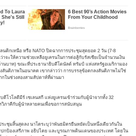
กเหนือ หรือ NATO ปิดฉากการประชุมสุดยอด 2 วัน (7-8
นว่าจะให้ความช่วยเหลือยูเครนในการต่อสู้กับรัสเซียเป็นจำนวนเงิน
้านบาท) ขณะที่ประธานาธิบดีโดนัลด์ ทรัมป์ แห่งสหรัฐอเมริกามอง
กลงสันติภาพในอนาคต เขากล่าวว่า การบรรลุข้อตกลงสันติภาพไม่ใช่
ปมากในช่วงสองสามสัปดาห์ที่ผ่านมา
วโลดีมีร์ เซเลนสกี แห่งยูเครนเข้าร่วมกับผู้นำจากทั้ง 32
ิภาคีกับผู้นำหลายคนเพื่อขอการสนับสนุน
มสิ้นสุดลง นาโตระบุว่าพันธมิตรยืนหยัดเป็นหนึ่งเดียวกันใน
ารปกป้องเสรีภาพ อธิปไตย และบูรณภาพดินแดนของประเทศ โดยใน