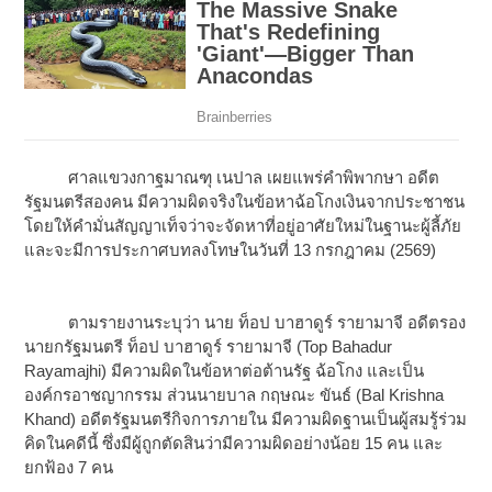
ศาลแขวงกาฐมาณฑุ เนปาล เผยแพร่คำพิพากษา อดีต
รัฐมนตรีสองคน มีความผิดจริงในข้อหาฉ้อโกงเงินจากประชาชน
โดยให้คำมั่นสัญญาเท็จว่าจะจัดหาที่อยู่อาศัยใหม่ในฐานะผู้ลี้ภัย
และจะมีการประกาศบทลงโทษในวันที่ 13 กรกฎาคม (2569)
ตามรายงานระบุว่า นาย ท็อป บาฮาดูร์ รายามาจี อดีตรอง
นายกรัฐมนตรี ท็อป บาฮาดูร์ รายามาจี (Top Bahadur
Rayamajhi) มีความผิดในข้อหาต่อต้านรัฐ ฉ้อโกง และเป็น
องค์กรอาชญากรรม ส่วนนายบาล กฤษณะ ขันธ์ (Bal Krishna
Khand) อดีตรัฐมนตรีกิจการภายใน มีความผิดฐานเป็นผู้สมรู้ร่วม
คิดในคดีนี้ ซึ่งมีผู้ถูกตัดสินว่ามีความผิดอย่างน้อย 15 คน และ
ยกฟ้อง 7 คน