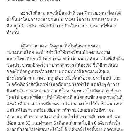
อย่างไรก็ตาม ตรงนี้เป็นหน้าที่ของ 7 หน่วยงาน ที่ตนได้
ตั้งขึ้นมาให้มีการลงนามกันเป็น MOU ในการปราบปราม และ
คิดอยู่แล้วว่ามันจะต้องเกิดแน่ๆ ถึงตั้งหน่วยงานเหล่านี้ขึ้นมา
ทำงาน
ผู้สื่อข่าวถามว่า ในฐานะที่เป็นทั้งนายกฯและ
รมว.มหาดไทย จะทำอย่างไรให้ภาพลักษณ์ของกระทรวง
มหาดไทย ที่ตอนนี้ประชาชนมองในด้านลบ กลับมาเป็นที่เชื่อมั่น
ของประชาชนอีกครั้ง นายกฯกล่าวว่า ก็ต้องเร่ง ซึ่งวิธีการสอบ
ต้องยึดถือกฎเกณฑ์การสอบ แต่คนที่ทำผิดคงมองเห็นผล
ประโยชน์มากกว่าความถูกต้อง เมื่อเห็นเรื่องผลประโยชน์ และ
ในอดีตคิดว่าสิ่งที่เคยทำในอดีตสามารถทำได้ แต่จริงๆ ตัวการ
ป้องกันในการสอบล่าสุดตามทีโออาร์แทบจะไม่มีคนกล้าเข้ามา
โดยให้ มศว ทำซึ่งเขาก็ทำได้อย่างดี สมัยก่อนข้อสอบตรวจกันที่
จังหวัดที่สอบ แต่ตอนนี้มาตรวจส่วนกลาง เก็บไว้มิดชิดแน่นหนา
แต่ในทีโออาร์ เหมือนเขียนการทำลายข้อสอบหรือชีตว่าจะ
ทำลายทุกปี เขาคงหวังว่าคงปิดอะไรได้ เพราะมีการสอบตั้งแต่
เดือน ธ.ค.68 และผ่านมา 6 เดือนแล้วลากไปอีก 6 เดือน ต้นขั้ว
คงถูกทำลายไป พิสูจน์อะไรไม่ได้ แต่พอมีเรื่องขึ้นมา ทุกคนและ