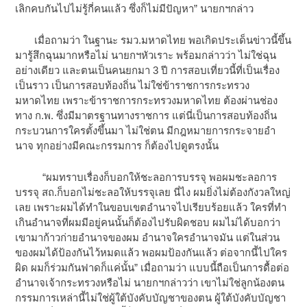
เลิกคบกันไปไม่รู้กี่คนแล้ว ซึ่งก็ไม่มีปัญหา” นายกฯกล่าว
เมื่อถามว่า ในฐานะ รมว.มหาดไทย พอเกิดประเด็นข่าวนี้ขึ้น
มารู้สึกฉุนมากหรือไม่ นายกฯหัวเราะ พร้อมกล่าวว่า ไม่ใช่ฉุน
อย่างเดียว และตนเป็นคนยกมา 3 ปี การสอบเที่ยวนี้ที่เป็นเรื่อง
เป็นราว เป็นการสอบท้องถิ่น ไม่ใช่ข้าราชการกระทรวง
มหาดไทย เพราะข้าราชการกระทรวงมหาดไทย ต้องผ่านช่อง
ทาง ก.พ. ซึ่งมีมาตรฐานทางราชการ แต่นี่เป็นการสอบท้องถิ่น
กระบวนการใครตั้งขึ้นมา ไม่ใช่ตน มีกฎหมายการกระจายอำ
นาจ ทุกอย่างมีคณะกรรมการ ก็ต้องไปดูตรงนั้น
“ผมทราบเรื่องก็บอกให้ชะลอการบรรจุ พอผมชะลอการ
บรรจุ สถ.ก็บอกไม่ชะลอให้บรรจุเลย นี่ไง ผมยิ่งไม่ต้องกังวลใหญ่
เลย เพราะผมได้ทำในขอบเขตอำนาจไปเรียบร้อยแล้ว ใครที่ทำ
เกินอำนาจที่ผมมีอยู่คนนั้นก็ต้องไปรับผิดชอบ ผมไม่ได้บอกว่า
เขามาก้าวก่ายอำนาจของผม อำนาจใครอำนาจมัน แต่ในส่วน
ของผมได้ป้องกันไว้หมดแล้ว พอผมป้องกันแล้ว ต่อจากนี้ไปใคร
ผิด ผมก็ร่วมกันฟาดก็แค่นั้น” เมื่อถามว่า แบบนี้ถือเป็นการดื้อต่อ
อำนาจเจ้ากระทรวงหรือไม่ นายกฯกล่าวว่า เขาไม่ใช่ลูกน้องตน
กรรมการเหล่านี้ไม่ใช่ผู้ใต้บังคับบัญชาของตน ผู้ใต้บังคับบัญชา