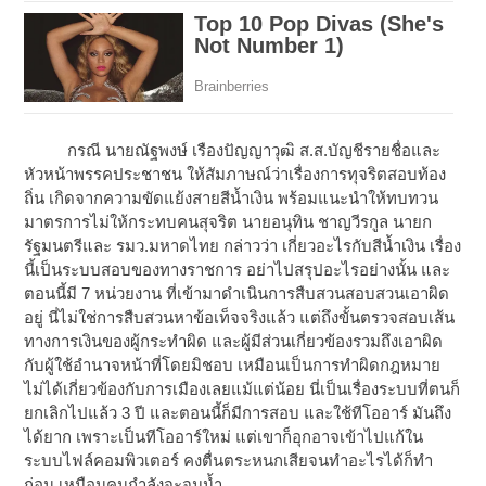
กรณี นายณัฐพงษ์ เรืองปัญญาวุฒิ ส.ส.บัญชีรายชื่อและ
หัวหน้าพรรคประชาชน ให้สัมภาษณ์ว่าเรื่องการทุจริตสอบท้อง
ถิ่น เกิดจากความขัดแย้งสายสีน้ำเงิน พร้อมแนะนำให้ทบทวน
มาตรการไม่ให้กระทบคนสุจริต นายอนุทิน ชาญวีรกูล นายก
รัฐมนตรีและ รมว.มหาดไทย กล่าวว่า เกี่ยวอะไรกับสีน้ำเงิน เรื่อง
นี้เป็นระบบสอบของทางราชการ อย่าไปสรุปอะไรอย่างนั้น และ
ตอนนี้มี 7 หน่วยงาน ที่เข้ามาดำเนินการสืบสวนสอบสวนเอาผิด
อยู่ นี่ไม่ใช่การสืบสวนหาข้อเท็จจริงแล้ว แต่ถึงขั้นตรวจสอบเส้น
ทางการเงินของผู้กระทำผิด และผู้มีส่วนเกี่ยวข้องรวมถึงเอาผิด
กับผู้ใช้อำนาจหน้าที่โดยมิชอบ เหมือนเป็นการทำผิดกฎหมาย
ไม่ได้เกี่ยวข้องกับการเมืองเลยแม้แต่น้อย นี่เป็นเรื่องระบบที่ตนก็
ยกเลิกไปแล้ว 3 ปี และตอนนี้ก็มีการสอบ และใช้ทีโออาร์ มันถึง
ได้ยาก เพราะเป็นทีโออาร์ใหม่ แต่เขาก็อุกอาจเข้าไปแก้ใน
ระบบไฟล์คอมพิวเตอร์ คงตื่นตระหนกเสียจนทำอะไรได้ก็ทำ
ก่อน เหมือนคนกำลังจะจมน้ำ