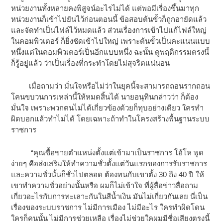
หน่วยงานทั้งหลายคงพิสูจน์อะไรไม่ได้ แต่พอมีเรื่องขึ้นมาทุก
หน่วยงานก็เข้าไปยันไว้ก่อนตอนนี้ ข้อสอบต้นขั้วก็ถูกอายัดแล้ว
และจัดทำเป็นไฟล์ไว้หมดแล้ว ส่วนเรื่องการเข้าไปแก้ไฟล์ใหญ่
ในคอมพิวเตอร์ ก็ยิ่งชัดเข้าไปใหญ่ เพราะต้นขั้วเป็นคะแนนแบบ
หนึ่งแต่ในคอมพิวเตอร์เป็นอีกแบบหนึ่ง ฉะนั้น ดูพฤติกรรมตรงนี้
ก็รู้อยู่แล้ว ว่าเป็นเรื่องที่กระทำโดยไม่สุจริตแน่นอน
เมื่อถามว่า มั่นใจหรือไม่ว่าในยุคนี้จะสามารถถอนรากถอน
โคนขบวนการเหล่านี้ให้หมดสิ้นได้ นายอนุทินกล่าวว่า ก็ต้อง
มั่นใจ เพราะพวกตนไม่ได้เกี่ยวข้องด้วยก็ทุบอย่างเดียว ใครทำ
ผิดบอกแล้วทำไม่ได้ โดยเฉพาะถ้าทำในโครงสร้างพื้นฐานระบบ
ราชการ
“คุณซื้อขายตำแหน่งตั้งแต่เข้ามาเป็นราชการ โอ้โห พูด
ง่ายๆ คือส่งเสริมให้ทำความชั่วตั้งแต่วันแรกของการรับราชการ
และความชั่วนั้นก็ชั่วไปตลอด ต้องทนกับเขาตั้ง 30 ถึง 40 ปี ให้
เขาทำความชั่วอย่างนั้นหรือ ผมก็ไม่เข้าใจ ที่ผู้สื่อข่าวสื่อถาม
เกี่ยวอะไรกับการทะเลาะกันในสีน้ำเงิน มันไม่เกี่ยวกันเลย นี่เป็น
เรื่องของระบบราชการ ไม่มีการเมือง ไม่มีอะไร ใครทำผิดโดน
ใครก็คนนั้น ไม่มีการช่วยเหลือ เรื่องไม่ช่วยใคผมมีชื่อเสียงตรงนี้