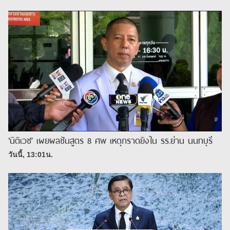
‘นิติเวช’ เผยผลชันสูตร 8 ศพ เหตุกราดยิงใน รร.ย่าน นนทบุรี
วันนี้, 13:01น.