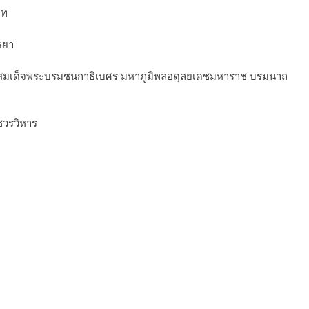
ไท
ธยา
ทสมเด็จพระบรมชนกาธิเบศร มหาภูมิพลอดุลยเดชมหาราช บรมนาถ
ชวรวิหาร