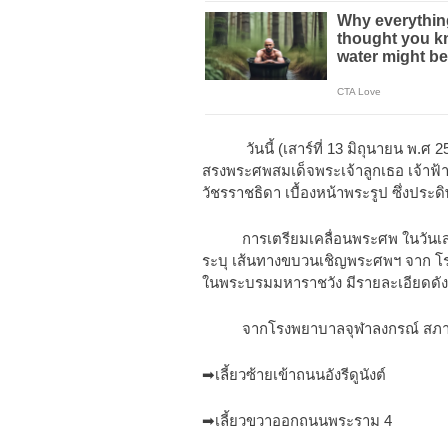
วันนี้ (เสาร์ที่ 13 มิถุนายน พ.ศ 2
สรงพระศพสมเด็จพระเจ้าลูกเธอ เจ้าฟ้
วัชรราชธิดา เบื้องหน้าพระรูป ซึ่ง
การเตรียมเคลื่อนพระศพ ในวันเสาร์
ระบุ เส้นทางขบวนเชิญพระศพฯ จาก โร
ในพระบรมมหาราชวัง มีรายละเอียดดังน
จากโรงพยาบาลจุฬาลงกรณ์ สภา
➡เลี้ยวซ้ายเข้าถนนอังรีดูนังต์
➡เลี้ยวขวาออกถนนพระราม 4