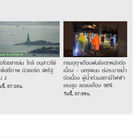
รือโดยสารล่ม ใกล้ อนุสาวรีย์
กรมอุตุฯเตือนฝนยังตกหนักต่อ
ทพีเสรีภาพ นิวยอร์ค สหรัฐ
เนื่อง – นครพนม เร่งระบายน้ำ
ับ 2
ต่อเนื่อง ผู้น้ำท่วมสถานีไฟฟ้า
แรงสูง ลดลงเกือบ 98%
นนี้, 07:10น.
วันนี้, 07:09น.