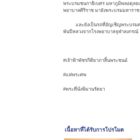
พระบรมชนกาธิเบศร มหาภูมิพลอดุลยเด
พยาบาลศิริราช มายังพระบรมมหาราชว
และยังเป็นรถที่อัญเชิญพระบรมศพสม
พันปีหลวงจากโรงพยาบาลจุฬาลงกรณ์
#เจ้าฟ้าพัชรกิติยาภาสิ้นพระชนม์
#แห่พระศพ
#พระที่นั่งพิมานรัตยา