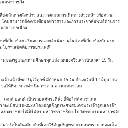
รมมหาราชวัง
งเส้นทางดังกล่าว และวางแผนการเดินทางล่วงหน้า เพื่อความ
ดยสามารถติดตามข้อมูลข่าวสารและการประชาสัมพันธ์ด้านการ
ย่างต่อเนื่อง
กี่ยวข้องเตรียมการและดำเนินงานในส่วนที่เกี่ยวข้องกับพระ
ตามโบราณขัตติยราชประเพณี
ยงานของรัฐและสถานศึกษาทุกแห่ง ลดธงครึ่งเสา เป็นเวลา 15 วัน
ป
จ้าหน้าที่ของรัฐไว้ทุกข์ มีกำหนด 15 วัน ตั้งแต่วันที่ 12 มิถุนายน
วไปขอให้พิจารณาดำเนินการตามความเหมาะสม
ส์ บอนด์ เป็นรถยนต์พระที่นั่ง ยี่ห้อโฟล์คสวาเกน
้า ทะเบียน 1ด-0929 โดยอัญเชิญพระศพสมเด็จพระเจ้าลูกเธอ เจ้า
มหลวงราชสาริณีสิริพัชร มหาวัชรราชธิดา ไปยังพระบรมมหาราชวัง
ตร์เป็นคันเดียวกับที่เคยใช้อัญเชิญพระบรมศพพระบาทสมเด็จ