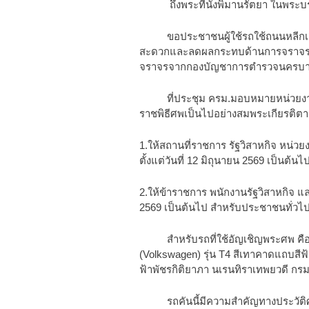
ถึงพระที่นั่งพิมานรัตยา ในพระบ
ขอประชาชนผู้ใช้รถใช้ถนนหลีกเลี่ย
สะดวกและลดผลกระทบด้านการจราจร โ
จราจรจากกองบัญชาการตำรวจนครบาลอ
ที่ประชุม ครม.มอบหมายหน่วยงานที่เ
ราชพิธีศพเป็นไปอย่างสมพระเกียรติ
1.ให้สถานที่ราชการ รัฐวิสาหกิจ หน่ว
ตั้งแต่วันที่ 12 มิถุนายน 2569 เป็นต้นไ
2.ให้ข้าราชการ พนักงานรัฐวิสาหกิจ และเ
2569 เป็นต้นไป สำหรับประชาชนทั่
สำหรับรถที่ใช้อัญเชิญพระศพ คือ เจม
(Volkswagen) รุ่น T4 สีเทาคาดแถบสีฟ
ฟ้าพัชรกิติยาภา นเรนทิราเทพยวดี กร
รถคันนี้มีความสำคัญทางประวัติศาส