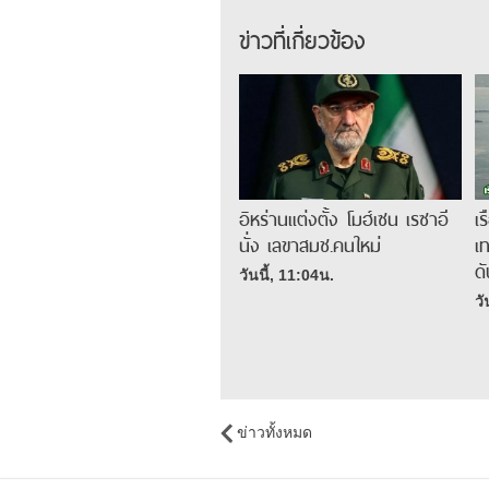
ข่าวที่เกี่ยวข้อง
อิหร่านแต่งตั้ง โมฮ์เซน เรซาอี
เ
นั่ง เลขาสมช.คนใหม่
เ
ด
วันนี้, 11:04น.
วั
ข่าวทั้งหมด