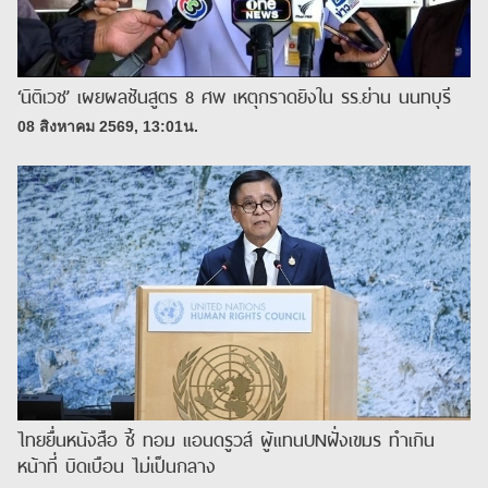
‘นิติเวช’ เผยผลชันสูตร 8 ศพ เหตุกราดยิงใน รร.ย่าน นนทบุรี
08 สิงหาคม 2569, 13:01น.
ไทยยื่นหนังสือ ชี้ ทอม แอนดรูวส์ ผู้แทนUNฝั่งเขมร ทำเกิน
หน้าที่ บิดเบือน ไม่เป็นกลาง