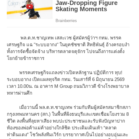
พล.ต.ท.ชาญเทพ เสสะเวช ผู้สมัครผู้ว่าฯ กทม. พรรค
เศรษฐกิจ แฉ "ระบบอากง" ในยุคชัชชาติ สิทธิพันธุ์ อ้างครอบงำ
ทั้งการจัดซื้อจัดจ้าง บริหารตลาดจตุจักร ไปจนถึงการแต่งตั้ง
โยกย้ายข้าราชการ
พรรคเศรษฐกิจแถลงข่าวเปิดหลักฐาน ปฏิบัติการ ทุบ!
ระบอบอากง เปิดแผลทุจริต กทม. วันเสาร์ที่ 6 มิถุนายน 2569
เวลา 10.00น. ณ อาคาร M Group ถนนวิภาวดี ข้างโรงพยาบาล
ทหารผ่านศึก
เมื่อวานนี้ พล.ต.ท.ชาญเทพ ร่วมกับทีมผู้สมัครสมาชิกสภา
กรุงเทพมหานคร (สก.) ในพื้นที่ฝั่งธนบุรีและเขตเชื่อมโยงรวม 8
ชีวิต ลงพื้นที่ลุยหาเสียง พบปะประชาชนและรับฟังปัญหาปาก
ท้องของพ่อค้าแม่ค้าอย่างใกล้ชิด ประเดิมเดินเท้า “ตลาด
ท่าดินแดง” โชว์พลังทีมเวิร์ก บรรยากาศเป็นไปอย่างอบอุ่นและ