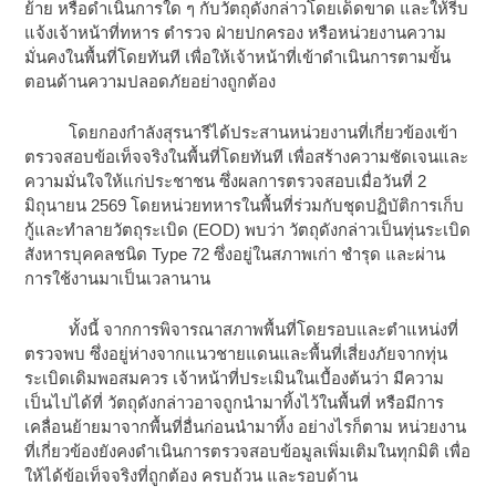
ย้าย หรือดำเนินการใด ๆ กับวัตถุดังกล่าวโดยเด็ดขาด และให้รีบ
แจ้งเจ้าหน้าที่ทหาร ตำรวจ ฝ่ายปกครอง หรือหน่วยงานความ
มั่นคงในพื้นที่โดยทันที เพื่อให้เจ้าหน้าที่เข้าดำเนินการตามขั้น
ตอนด้านความปลอดภัยอย่างถูกต้อง
โดยกองกำลังสุรนารีได้ประสานหน่วยงานที่เกี่ยวข้องเข้า
ตรวจสอบข้อเท็จจริงในพื้นที่โดยทันที เพื่อสร้างความชัดเจนและ
ความมั่นใจให้แก่ประชาชน ซึ่งผลการตรวจสอบเมื่อวันที่ 2
มิถุนายน 2569 โดยหน่วยทหารในพื้นที่ร่วมกับชุดปฏิบัติการเก็บ
กู้และทำลายวัตถุระเบิด (EOD) พบว่า วัตถุดังกล่าวเป็นทุ่นระเบิด
สังหารบุคคลชนิด Type 72 ซึ่งอยู่ในสภาพเก่า ชำรุด และผ่าน
การใช้งานมาเป็นเวลานาน
ทั้งนี้ จากการพิจารณาสภาพพื้นที่โดยรอบและตำแหน่งที่
ตรวจพบ ซึ่งอยู่ห่างจากแนวชายแดนและพื้นที่เสี่ยงภัยจากทุ่น
ระเบิดเดิมพอสมควร เจ้าหน้าที่ประเมินในเบื้องต้นว่า มีความ
เป็นไปได้ที่ วัตถุดังกล่าวอาจถูกนำมาทิ้งไว้ในพื้นที่ หรือมีการ
เคลื่อนย้ายมาจากพื้นที่อื่นก่อนนำมาทิ้ง อย่างไรก็ตาม หน่วยงาน
ที่เกี่ยวข้องยังคงดำเนินการตรวจสอบข้อมูลเพิ่มเติมในทุกมิติ เพื่อ
ให้ได้ข้อเท็จจริงที่ถูกต้อง ครบถ้วน และรอบด้าน