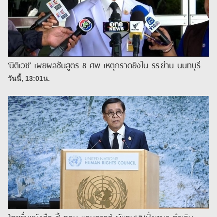
‘นิติเวช’ เผยผลชันสูตร 8 ศพ เหตุกราดยิงใน รร.ย่าน นนทบุรี
วันนี้, 13:01น.