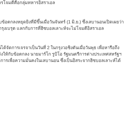
ารโจมตีคือกลุ่มทหารอิสราเอล
ลงหยุดยิงที่มีขึ้นเมื่อวันจันทร์ (1 มิ.ย.) ซึ่งเลบานอนเปิดเผยว่า
กรุงเบรุต แลกกับการที่ฮิซบอลเลาะห์จะไม่โจมตีอิสราเอล
ารเจรจาเป็นวันที่ 2 ในกรุงวอชิงตันเมื่อวันพุธ เพื่อหารือถึง
ให้กับข้อตกลง นายมาร์โก รูบิโอ รัฐมนตรีการต่างประเทศสหรัฐฯ
การเพื่อความมั่นคงในเลบานอน ซึ่งเป็นอิสระจากฮิซบอลเลาะห์ได้