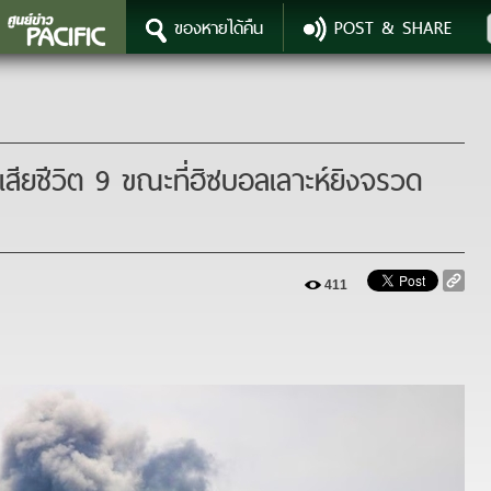
ของหายได้คืน
POST & SHARE
411
สียชีวิต 9 ขณะที่ฮิซบอลเลาะห์ยิงจรวด
411