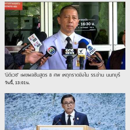
‘นิติเวช’ เผยผลชันสูตร 8 ศพ เหตุกราดยิงใน รร.ย่าน นนทบุรี
วันนี้, 13:01น.