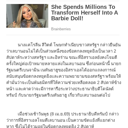
นางแคโรลีน ลีวิตต์ โฆษกทำเนียบขาวสหรัฐฯ กล่าวยืนยัน
ว่าเลบานอนไม่ได้เป็นส่วนหนึ่งของข้อตกลงหยุดยิงเป็นเวลา 2
สัปดาห์ระหว่างสหรัฐฯ และอิหร่าน ขณะที่อิสราเอลยังคงโจมตี
ครั้งใหญ่ต่อเป้าหมายหลายแห่งในเลบานอน ซึ่งก่อนหน้านี้ นายก
รัฐมนตรีเบนจามิน เนทันยาฮูของอิสราเอลได้ออกแถลงการณ์
สนับสนุนข้อตกลงหยุดยิงและความพยายามของสหรัฐฯ พร้อมให้
คำมั่นว่าจะเป็นพันธมิตรที่ให้ความช่วยเหลือตลอด 2 สัปดาห์ข้าง
หน้า และคาดว่าจะมีการหารือระหว่างประธานาธิบดีโดนัลด์
ทรัมป์ กับนายกรัฐมนตรีเนทันยาฮู เกี่ยวกับเลบานอนต่อไป
เมื่อช่วงเช้าวันพุธ (8 เม.ย.69) ประธานาธิบดีทรัมป์ กล่าว
ว่าการที่อิสราเอลโจมตีเลบานอน เป็นความขัดแย้งที่แยกต่าง
หาก ซึ่งไม่ได้รวมอยู่ในข้อตกลงหยุดยิง 2 สัปดาห์