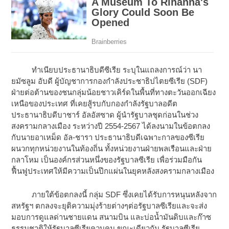
ทำเนียบประธานาธิบดีซีเรีย ระบุในแถลงการณ์ว่า นา
ยมัซลูม อับดี ผู้บัญชาการกองกำลังประชาธิปไตยซีเรีย (SDF)
ฝ่ายต่อต้านของชนกลุ่มน้อยชาวเคิร์ดในพื้นที่ทางตะวันออกเฉียง
เหนือของประเทศ ที่เคยสู้รบกับกองกำลังรัฐบาลอดีต
ประธานาธิบดีบาชาร์ อัลอัสซาด ผู้นำรัฐบาลชุดก่อนในช่วง
สงครามกลางเมือง ระหว่างปี 2554-2567 ได้ลงนามในข้อตกลง
กับนายอาเหม็ด อัล-ชารา ประธานาธิบดีเฉพาะกาลของซีเรีย
ผนวกทุกหน่วยงานในท้องถิ่น ทั้งหน่วยงานฝ่ายพลเรือนและฝ่าย
กลาโหม เป็นองค์กรส่วนหนึ่งของรัฐบาลซีเรีย เพื่อร่วมมือกัน
ฟื้นฟูประเทศให้มีความเป็นปึกแผ่นในยุคหลังสงครามกลางเมือง
ภายใต้ข้อตกลงนี้ กลุ่ม SDF ซึ่งเคยได้รับการหนุนหลังจาก
สหรัฐฯ ตกลงจะยุติความมุ่งร้ายต่างๆต่อรัฐบาลซีเรียและจะส่ง
มอบการดูแลด่านชายแดน สนามบิน และบ่อน้ำมันดิบและก๊าซ
ธรรมชาติให้รัฐบาลซีเรียควบคุม ขณะเดียวกัน รัฐบาลซีเรีย