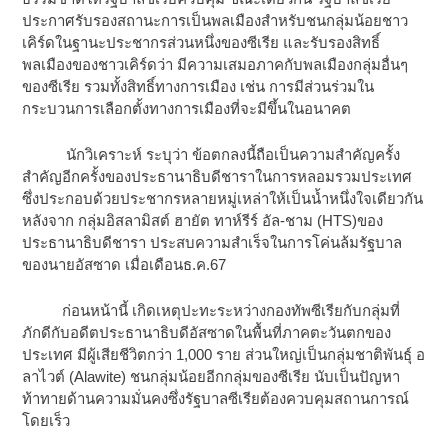
ประกาศรับรองสถานะการเป็นพลเมืองสำหรับชนกลุ่มน้อยชาว
เคิร์ดในฐานะประชากรส่วนหนึ่งของซีเรีย และรับรองสิทธิ์
พลเมืองของชาวเคิร์ดว่า มีความเสมอภาคกับพลเมืองกลุ่มอื่นๆ
ของซีเรีย รวมทั้งสิทธิ์ทางการเมือง เช่น การมีส่วนร่วมใน
กระบวนการเลือกตั้งทางการเมืองที่จะมีขึ้นในอนาคต
นักวิเคราะห์ ระบุว่า ข้อตกลงนี้ถือเป็นความสำคัญครั้ง
สำคัญอีกครั้งของประธานาธิบดีชาราในการหลอมรวมประเทศ
ซึ่งประกอบด้วยประชากรหลายหมู่เหล่าให้เป็นน้ำหนึ่งใจเดียวกัน
หลังจาก กลุ่มอิสลามิสต์ ฮายัต ทาห์รีร์ อัล-ชาม (HTS)ของ
ประธานาธิบดีชารา ประสบความสำเร็จในการโค่นล้มรัฐบาล
ของนายอัสซาด เมื่อเดือนธ.ค.67
ก่อนหน้านี้ เกิดเหตุปะทะระหว่างกองทัพซีเรียกับกลุ่มที่
ภักดีกับอดีตประธานาธิบดีอัสซาดในพื้นที่ภาคตะวันตกของ
ประเทศ มีผู้เสียชีวิตกว่า 1,000 ราย ส่วนใหญ่เป็นกลุ่มชาติพันธุ์ อ
ลาไวต์ (Alawite) ชนกลุ่มน้อยอีกกลุ่มของซีเรีย นับเป็นปัญหา
ท้าทายด้านความมั่นคงซึ่งรัฐบาลซีเรียต้องควบคุมสถานการณ์
โดยเร็ว