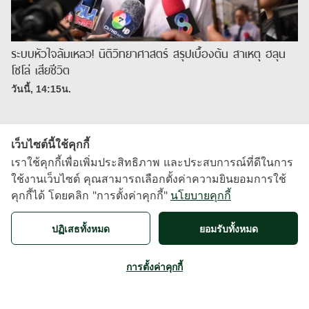
ระบบหัวใจล้มเหลว! นิติวิทยาศาสตร์ สรุปเบื้องต้น สาเหตุ ฮลุน
โซโล่ เสียชีวิต
วันนี้, 14:15น.
เว็บไซต์นี้ใช้คุกกี้
เราใช้คุกกี้เพื่อเพิ่มประสิทธิภาพ และประสบการณ์ที่ดีในการ
ใช้งานเว็บไซต์ คุณสามารถเลือกตั้งค่าความยินยอมการใช้
คุกกี้ได้ โดยคลิก "การตั้งค่าคุกกี้"
นโยบายคุกกี้
X
ปฏิเสธทั้งหมด
ยอมรับทั้งหมด
About
|
Contact
|
Term of use
การตั้งค่าคุกกี้
Developed by
MarketingEdge