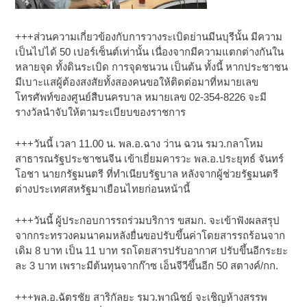
+++ส่วนความเกี่ยวข้องกับการวางระเบิดย่านมีนบุรีนั้น มีความ
เป็นไปได้ 50 เปอร์เซ็นต์เท่านั้น เนื่องจากมีความแตกต่างกันใน
หลายจุด ทั้งดินระเบิด การจุดชนวน เป็นต้น ทั้งนี้ หากประชาชน
มีเบาะแสผู้ต้องสงสัยทั้งสองคนขอให้ติดต่อมาที่หมายเลข
โทรศัพท์ของศูนย์สืบนครบาล หมายเลข 02-354-8226 จะมี
รางวัลนำจับให้ตามระเบียบของราชการ
+++วันนี้ เวลา 11.00 น. พล.อ.ฉาง ว่าน ฉวน รมว.กลาโหม
สาธารณรัฐประชาชนจีน เข้าเยี่ยมคารวะ พล.อ.ประยุทธ์ จันทร์
โอชา นายกรัฐมนตรี ที่ทำเนียบรัฐบาล หลังจากผู้ช่วยรัฐมนตรี
ต่างประเทศสหรัฐมาเยือนไทยก่อนหน้านี้
+++วันนี้ ผู้ประกอบการรถร่วมบริการ ขสมก. จะเข้าฟังผลสรุป
จากกระทรวงคมนาคมหลังยื่นขอปรับขึ้นค่าโดยสารรถร้อนจาก
เดิม 8 บาท เป็น 11 บาท รถโดยสารปรับอากาศ ปรับขึ้นอีกระยะ
ละ 3 บาท เพราะมีต้นทุนจากก๊าซ เอ็นจีวีขึ้นอีก 50 สตางค์/กก.
+++พล.อ.ฉัตรชัย สาริกัลยะ รมว.พาณิชย์ จะเชิญห้างสรรพ