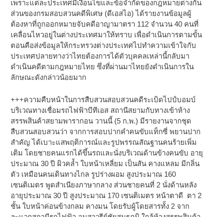
เพราะแต่ละประเทศมีเงื่อนไขและข้อจำกัดของกฎหมายต่างกัน
ส่วนของกรมสอบสวนคดีพิเศษ (ดีเอสไอ) ได้รายงานข้อมูลผู้
ต้องหาที่ถูกออกหมายจับคดีอาญามาตรา 112 จำนวน 40 คนที่
เคลื่อนไหวอยู่ในต่างประเทศมาให้ทราบ เพื่อดำเนินการตามขั้น
ตอนคือส่งข้อมูลให้กระทรวงต่างประเทศไปทำความเข้าใจกับ
ประเทศปลายทางว่าไทยต้องการได้ตัวบุคคลเหล่านี้กลับมา
ดำเนินคดีตามกฎหมายไทย ซึ่งที่ผ่านมาไทยยังดำเนินการใน
ลักษณะดังกล่าวน้อยมาก
+++ความคืบหน้าในการสืบสวนสอบสวนคดีระเบิดไปป์บอมบ์
บริเวณทางเชื่อมรถไฟฟ้าบีทีเอส สถานีสยามกับทางเข้าห้าง
สรรพสินค้าสยามพารากอน วานนี้ (5 ก.พ.) มีรายงานจากชุด
สืบสวนสอบสวนว่า จากการสอบปากคำคนขับแท็กซี่ พยานปาก
สำคัญ ได้เบาะแสพฤติการณ์และรูปพรรณสัณฐานคนร้ายเพิ่ม
เติม โดยชายคนแรกได้ขึ้นรถและนั่งบริเวณด้านข้างคนขับ อายุ
ประมาณ 30 ปี ผิวคล้ำ ใบหน้าเหลี่ยม เป็นสัน คางแหลม มีกลิ่น
ตัว เหมือนคนเดินทางไกล รูปร่างผอม สูงประมาณ 160
เซนติเมตร พูดสำเนียงภาษากลาง ส่วนชายคนที่ 2 นั่งด้านหลัง
อายุประมาณ 30 ปี สูงประมาณ 170 เซนติเมตร หน้าตาดี ตา 2
ชั้น ใบหน้าค่อนข้างกลม คางมน โดยรับผู้โดยสารทั้ง 2 จาก
ละแวกสถานีรถไฟฟ้า อนุสาวรีย์ชัยสมรภูมิ ใกล้ห้างสรรพสินค้า