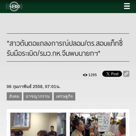
*สาวต้นตอแถลงการณ์ปลอม/ตร.สอบแท็กซี่
รับมือระเบิด/รมว.กห.จีนพบนายกฯ*
1295
06 กุมภาพันธ์ 2558, 07:01น.
สังคม
อาชญากรรม
เศรษฐกิจ