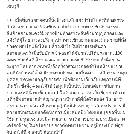
เซ็นจูรี่
+++เมื่อขึ้นรถ ชายคนที่นั่งข้างคนขับแจ้งว่าให้ไปส่งที่ห้างสรรพ
สินค้าสยามสแควร์ จึงขับรถไปบริเวณปากทางเข้าห้างสรรพ
สินค้าสยามสแควร์ฝั่งตรงข้ามห้างสรรพสินค้ามาบุญครอง และ
แจ้งให้ผู้โดยสารลงบริเวณปากทางเข้าสยามสแควร์ แต่ชายที่นั่ง
ข้างคนขับได้แจ้งให้ตนเลี้ยวเข้าไปในห้างสรรพสินค้า
สยามสแควร์ เมื่อรับบัตรเข้า-ออกได้ขับรถไปได้ประมาณ 100
เมตร ชายทั้ง 2 จึงขอลงและจ่ายค่าแท็กซี่ 70 บาท ทั้งนี้พยาน
ระบุว่า โดยหากเห็นหน้าอีกครั้งก็สามารถจดจำใบหน้าของชาย
คนที่นั่งด้านหลังได้ มีรายงานฝ่ายความมั่นคงว่า ได้มีการควบคุม
บุคคล 4 คนตามกฎอัยการศึก เพื่อซักถามเกี่ยวกับเหตุการณ์ที่
เกิดขึ้น ซึ่งทั้ง 4 คนได้ให้ข้อมูลที่เป็นประโยชน์ต่อการสืบสวน
ขยายผลคดีนี้ พบข้อมูลว่า 1 ใน 2 ผู้ลอบวางระเบิดที่ถูกคนขับรถ
แท็กซี่พยานปากสำคัญระบุว่า หน้าตาดีที่นั่งด้านหลัง มีฉายาว่า
ดรากอน (ขอสงวนชื่อนามกุล) มีภูมิลำเนาอยู่ จ.สมุทรปราการ มี
ความสนิทสนมกับอดีตนักการเมืองคนหนึ่ง โดยเป็นบุคคลที่นิยม
ใช้ความรุนแรง และมีความสามารถในการประกอบระเบิดแสวง
เครื่องซึ่งอยู่ในเครือข่ายของอดีตทหารพราน ครูฝึกระเบิด ที่ถูก
จับกุมได้ที่ จ.ลพบุรี ก่อนหน้านี้