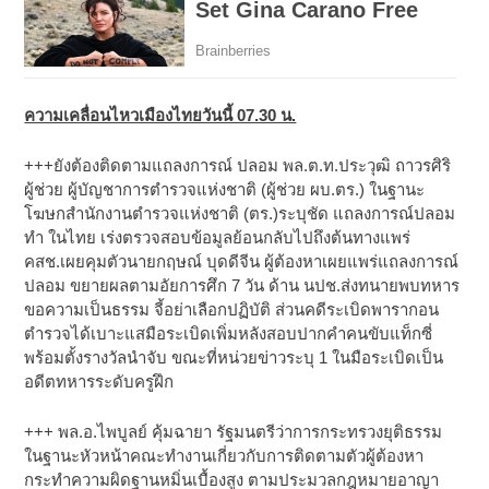
ความเคลื่อนไหวเมืองไทยวันนี้ 07.30 น.
+++ยังต้องติดตามแถลงการณ์ ปลอม พล.ต.ท.ประวุฒิ ถาวรศิริ
ผู้ช่วย ผู้บัญชาการตำรวจแห่งชาติ (ผู้ช่วย ผบ.ตร.) ในฐานะ
โฆษกสำนักงานตำรวจแห่งชาติ (ตร.)ระบุชัด แถลงการณ์ปลอม
ทำ ในไทย เร่งตรวจสอบข้อมูลย้อนกลับไปถึงต้นทางแพร่
คสช.เผยคุมตัวนายกฤษณ์ บุดดีจีน ผู้ต้องหาเผยแพร่แถลงการณ์
ปลอม ขยายผลตามอัยการศึก 7 วัน ด้าน นปช.ส่งทนายพบทหาร
ขอความเป็นธรรม จี้อย่าเลือกปฏิบัติ ส่วนคดีระเบิดพารากอน
ตำรวจได้เบาะแสมือระเบิดเพิ่มหลังสอบปากคำคนขับแท็กซี่
พร้อมตั้งรางวัลนำจับ ขณะที่หน่วยข่าวระบุ 1 ในมือระเบิดเป็น
อดีตทหารระดับครูฝึก
+++ พล.อ.ไพบูลย์ คุ้มฉายา รัฐมนตรีว่าการกระทรวงยุติธรรม
ในฐานะหัวหน้าคณะทำงานเกี่ยวกับการติดตามตัวผู้ต้องหา
กระทำความผิดฐานหมิ่นเบื้องสูง ตามประมวลกฎหมายอาญา