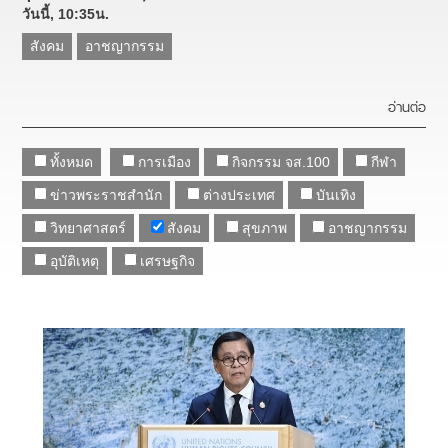
วันนี้, 10:35น.
สังคม
อาชญากรรม
อ่านต่อ
ทั้งหมด
การเมือง
กิจกรรม จส.100
กีฬา
ข่าวพระราชสำนัก
ต่างประเทศ
บันเทิง
วิทยาศาสตร์
สังคม
สุขภาพ
อาชญากรรม
อุบัติเหตุ
เศรษฐกิจ