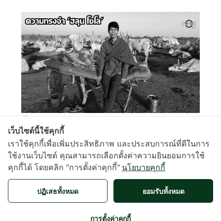
พี่ชาย ฮลุน โซโล่ โพสต์กำหนดพิธีสวดพระอภิธรรม 8-
เว็บไซต์นี้ใช้คุกกี้
10 ส.ค. ย้ำไม่เปิดรับบริจาค
เราใช้คุกกี้เพื่อเพิ่มประสิทธิภาพ และประสบการณ์ที่ดีในการ
07 สิงหาคม 2569, 09:29น.
ใช้งานเว็บไซต์ คุณสามารถเลือกตั้งค่าความยินยอมการใช้
คุกกี้ได้ โดยคลิก "การตั้งค่าคุกกี้"
นโยบายคุกกี้
LOAD MORE
ปฏิเสธทั้งหมด
ยอมรับทั้งหมด
About
|
Contact
|
Term of use
การตั้งค่าคุกกี้