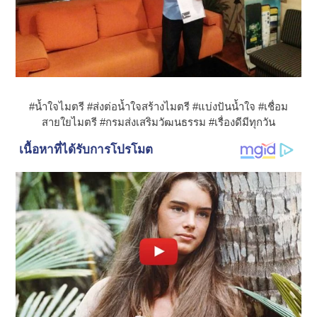
#น้ำใจไมตรี #ส่งต่อน้ำใจสร้างไมตรี #แบ่งปันน้ำใจ #เชื่อม
สายใยไมตรี #กรมส่งเสริมวัฒนธรรม #เรื่องดีมีทุกวัน