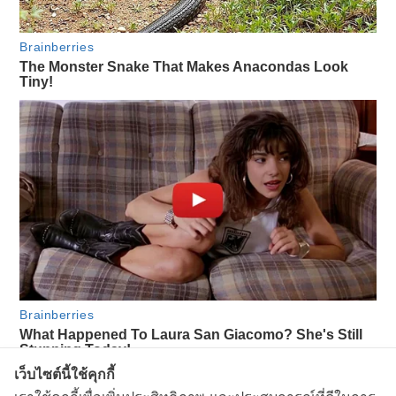
เว็บไซต์นี้ใช้คุกกี้
609
view