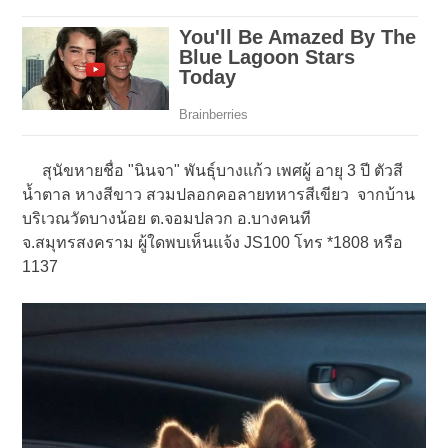
สุนัขหายชื่อ "นินจา" พันธุ์บางแก้ว เพศผู้ อายุ 3 ปี ตัวสี
น้ำตาล หางสีขาว สวมปลอกคอลายทหารสีเขียว จากบ้าน
บริเวณวัดบางน้อย ต.จอมปลวก อ.บางคนที
จ.สมุทรสงคราม ผู้ใดพบเห็นแจ้ง JS100 โทร *1808 หรือ
1137