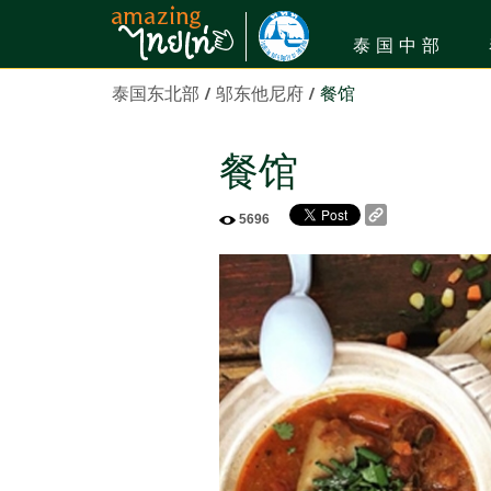
泰国中部
泰国东北部
/
邬东他尼府
/
餐馆
餐馆
5696