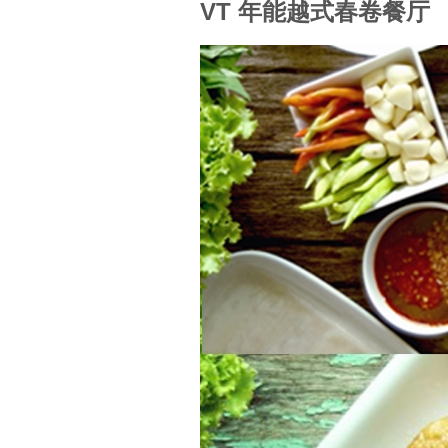
VT 年能越式春卷餐厅