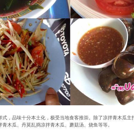
样式，品味十分本土化，极受当地食客推崇。除了凉拌青木瓜主
拌青木瓜、丹莫乱捣凉拌青木瓜、蘑菇汤、烧鱼等等。