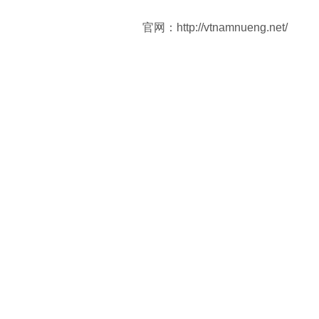
官网：http://vtnamnueng.net/