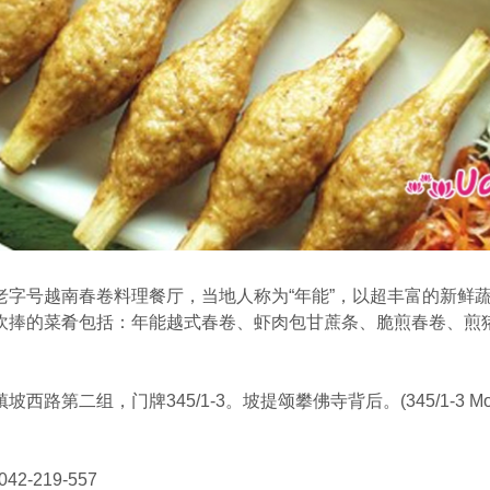
老字号越南春卷料理餐厅，当地人称为“年能”，以超丰富的新鲜
吹捧的菜肴包括：年能越式春卷、虾肉包甘蔗条、脆煎春卷、煎
，门牌345/1-3。坡提颂攀佛寺背后。(345/1-3 Moo 2 Phos
042-219-557