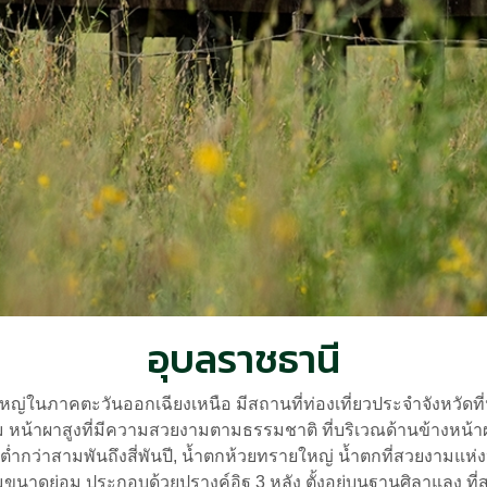
อุบลราชธานี
ใหญ่ในภาคตะวันออกเฉียงเหนือ มีสถานที่ท่องเที่ยวประจำจังหวัดท
 หน้าผาสูงที่มีความสวยงามตามธรรมชาติ ที่บริเวณด้านข้างหน้า
ไม่ต่ำกว่าสามพันถึงสี่พันปี, น้ำตกห้วยทรายใหญ่ น้ำตกที่สวยงามแห
าดย่อม ประกอบด้วยปรางค์อิฐ 3 หลัง ตั้งอยู่บนฐานศิลาแลง ที่ส