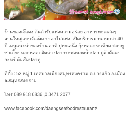
ร้านของเจ๊แดง ต้นตำรับแห่งความอร่อย อาหารทะเลสดๆ
จานใหญ่แบบจัดเต็ม ราคาไม่แพง เปิดบริการมานานกว่า 40
ปี เมนูแนะนำของร้าน อาทิ ปูทะเลนึ่ง กุ้งทอดกระเทียม ปลาทู
ซาเตี๊ยะ หอยหลอดผัดฉ่า ปลากระพงทอดน้ำปลา ปูม้าผัดผง
กะหรี่ ต้มส้มปลาทู
ที่ตั้ง : 52 หมู่ 1 เทศบาลเมืองสมุทรสงคราม ต.บางแก้ว อ.เมือง
จ.สมุทรสงคราม
โทร 089 918 6836 ,0 3471 2077
www.facebook.com/daengseafoodrestaurant/