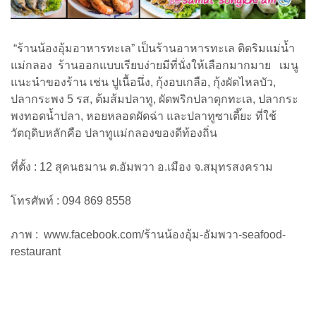
“ร้านน้องอุ้มอาหารทะเล” เป็นร้านอาหารทะเล ติดริมแม่น้ำ
แม่กลอง ร้านออกแบบเรียบง่ายมีที่นั่งให้เลือกมากมาย เมนู
แนะนำของร้าน เช่น ปูเนื้อนึ่ง, กุ้งอบเกลือ, กุ้งผัดไหลบัว,
ปลากระพง 5 รส, ต้มส้มปลาทู, ผัดพริกปลาดุกทะเล, ปลากระ
พงทอดน้ำปลา, หอยหลอดผัดฉ่า และปลาทูซาเตี๊ยะ ที่ใช้
วัตถุดิบหลักคือ ปลาทูแม่กลองของดีท้องถิ่น
ที่ตั้ง : 12 สุคนธมาน ต.อัมพวา อ.เมือง จ.สมุทรสงคราม
โทรศัพท์ : 094 869 8558
ภาพ :
www.facebook.com/ร้านน้องอุ้ม-อัมพวา-seafood-
restaurant