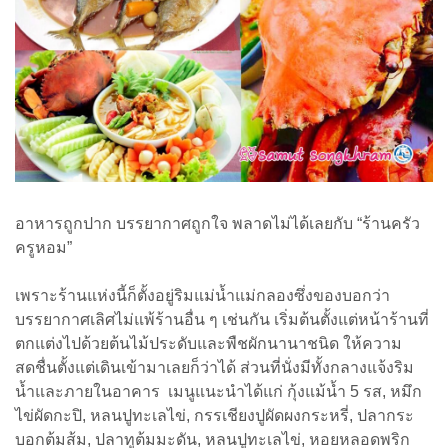
อาหารถูกปาก บรรยากาศถูกใจ พลาดไม่ได้เลยกับ “ร้านครัว
ครูหอม”
เพราะร้านแห่งนี้ก็ตั้งอยู่ริมแม่น้ำแม่กลองซึ่งของบอกว่า
บรรยากาศเลิศไม่แพ้ร้านอื่น ๆ เช่นกัน เริ่มต้นตั้งแต่หน้าร้านที่
ตกแต่งไปด้วยต้นไม้ประดับและพืชผักนานาชนิด ให้ความ
สดชื่นตั้งแต่เดินเข้ามาเลยก็ว่าได้ ส่วนที่นั่งมีทั้งกลางแจ้งริม
น้ำและภายในอาคาร เมนูแนะนำได้แก่ กุ้งแม้น้ำ 5 รส, หมึก
ไข่ผัดกะปิ, หลนปูทะเลไข่, กรรเชียงปูผัดผงกระหรี่, ปลากระ
บอกต้มส้ม, ปลาทูต้มมะดัน, หลนปูทะเลไข่, หอยหลอดพริก